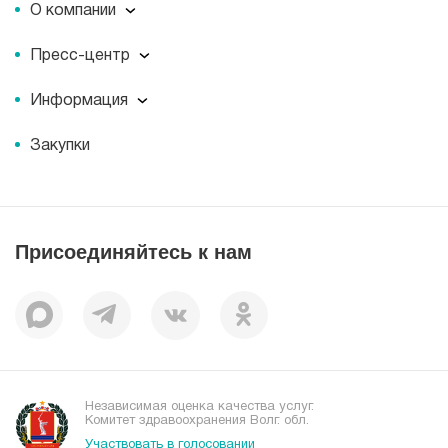
О компании
О компании
Пресс-центр
Миссия
Пресс-центр
История
Информация
Новости
Корпоративная социальная ответственность
Информация
Журнал для пациентов «МЕДСИ СЕГОДНЯ»
Документы
Закупки
Справочник направлений
Статьи
Лицензии
Справочник заболеваний
Вакансии
Наши преимущества
Присоединяйтесь к нам
Пациентам
Отзывы
Независимая оценка качества услуг.
Комитет здравоохранения Волг. обл.
Участвовать в голосовании