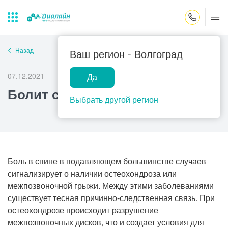
Закрыть поиск
Назад
Ваш регион -
Волгоград
07.12.2021
Да
Лаборатории
Центр помощи
Популярные запросы
Болит спина
на дому
Выбрать другой регион
Прием гинеколога
Прием оториноларинголога
Прием дерматолога
Прием гастроэнтеролога
Боль в спине в подавляющем большинстве случаев
сигнализирует о наличии остеохондроза или
Прием офтальмолога
межпозвоночной грыжи. Между этими заболеваниями
Прием уролога
существует тесная причинно-следственная связь. При
остеохондрозе происходит разрушение
Прием хирурга
межпозвоночных дисков, что и создает условия для