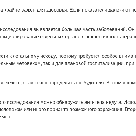
 крайне важен для здоровья. Если показатели далеки от но
 исследования выявляется большая часть заболеваний. Он 
ункционирование отдельных органов, эффективность терап
сти к летальному исходу, поэтому требуется особое вним
больным человеком, так и для плановой госпитализации, при
вылечить, если точно определить возбудителя. В этом и п
ого исследования можно обнаружить антитела недуга. Исп
 человеком или иного варианта возможного заражения. Втор
имно.