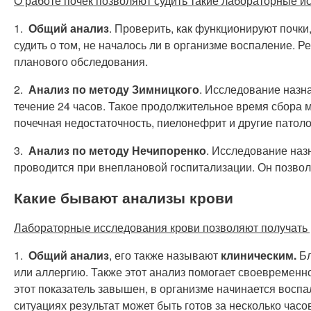
О работе почек позволяют судить такие лабораторные ис
1.
Общий анализ
. Проверить, как функционируют почки
судить о том, не началось ли в организме воспаление. Р
планового обследования.
2.
Анализ по методу Зимницкого
. Исследование назн
течение 24 часов. Такое продолжительное время сбора м
почечная недостаточность, пиелонефрит и другие патоло
3.
Анализ по методу Нечипоренко
. Исследование назн
проводится при внеплановой госпитализации. Он позволя
Какие бывают анализы крови
Лабораторные исследования крови позволяют получать
1.
Общий анализ
, его также называют
клиническим.
Бл
или аллергию. Также этот анализ помогает своевременно
этот показатель завышен, в организме начинается восп
ситуациях результат может быть готов за несколько часо