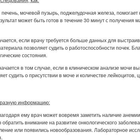
следования, как:
, печень, мочевой пузырь, поджелудочная железа, помогае
езультат может быть готов в течение 30 минут с получения
ачается, если врачу требуется больше данных для выстраив
атериала позволяет судить о работоспособности почек. Бл
гические состояния.
ачается в том случае, если в клиническом анализе мочи вы
ет судить о присутствии в моче и количестве лейкоцитов, 
 разную информацию:
агодаря ему врач может вовремя заметить наличие анеми
 обратить внимание на развитие онкологического заболеван
аление или появились новообразования. Лабораторное иссле
в.