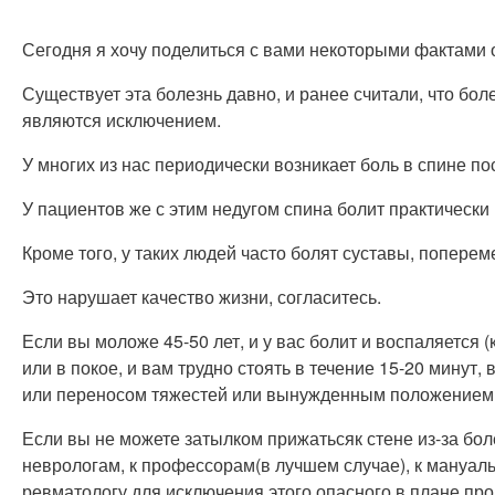
Сегодня я хочу поделиться с вами некоторыми фактами 
Существует эта болезнь давно, и ранее считали, что бо
являются исключением.
У многих из нас периодически возникает боль в спине п
У пациентов же с этим недугом спина болит практически 
Кроме того, у таких людей часто болят суставы, поперем
Это нарушает качество жизни, согласитесь.
Если вы моложе 45-50 лет, и у вас болит и воспаляется (к
или в покое, и вам трудно стоять в течение 15-20 минут
или переносом тяжестей или вынужденным положением
Если вы не можете затылком прижатьсяк стене из-за бол
неврологам, к профессорам(в лучшем случае), к мануал
ревматологу для исключения этого опасного в плане про