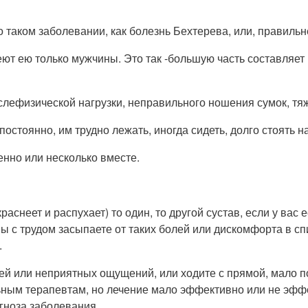
о таком заболевании, как болезнь Бехтерева, или, правиль
леют ею только мужчины. Это так -большую часть составляе
ослефизической нагрузки, неправильного ношения сумок, тя
постоянно, им трудно лежать, иногда сидеть, долго стоять 
енно или несколько вместе.
раснеет и распухает) то один, то другой сустав, если у вас
, вы с трудом засыпаете от таких болей или дискомфорта в 
.
ей или неприятных ощущений, или ходите с прямой, мало по
ьным терапевтам, но лечение мало эффективно или не эффе
гноза заболевания.