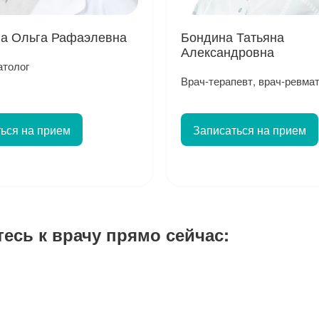
ва Ольга Рафаэлевна
Бондина Татьяна
Александровна
атолог
Врач-терапевт, врач-ревма
ься на прием
Записаться на прием
тесь к врачу прямо сейчас: