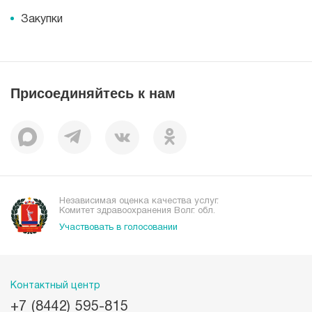
Корпоративная социальная ответственность
Информация
Журнал для пациентов «МЕДСИ СЕГОДНЯ»
Документы
Закупки
Справочник направлений
Статьи
Лицензии
Справочник заболеваний
Вакансии
Наши преимущества
Присоединяйтесь к нам
Пациентам
Отзывы
Независимая оценка качества услуг.
Комитет здравоохранения Волг. обл.
Участвовать в голосовании
Контактный центр
+7 (8442) 595-815