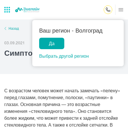
Закрыть поиск
Назад
Ваш регион -
Волгоград
03.09.2021
Да
Лаборатории
Центр помощи
Популярные запросы
Симптом «пелены в глазах»
на дому
Выбрать другой регион
Прием гинеколога
Прием оториноларинголога
Прием дерматолога
Прием гастроэнтеролога
С возрастом человек может начать замечать «пелену»
перед глазами, помутнение, полоски, «паутинки» в
Прием офтальмолога
глазах. Основная причина — это возрастные
Прием уролога
изменения «стекловидного тела». Оно становится
более жидким, что может привести к задней отслойке
Прием хирурга
стекловидного тела. А также к отслойке сетчатки. В